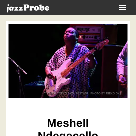
Menu
©18TH TOKYO JAZZ FESTIVAL. PHOTO BY RIEKO OKA
Meshell
Ndegecello