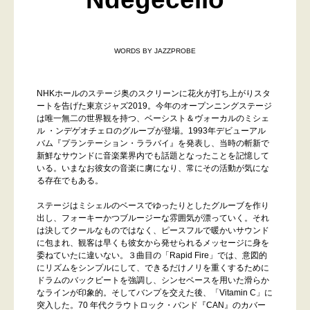
WORDS BY JAZZPROBE
NHKホールのステージ奥のスクリーンに花火が打ち上がりスタ
ートを告げた東京ジャズ2019。今年のオープンニングステージ
は唯一無二の世界観を持つ、ベーシスト＆ヴォーカルのミシェ
ル ・ンデゲオチェロのグループが登場。1993年デビューアル
バム『プランテーション・ララバイ』を発表し、当時の斬新で
新鮮なサウンドに音楽業界内でも話題となったことを記憶して
いる。いまなお彼女の音楽に虜になり、常にその活動が気にな
る存在でもある。
ステージはミシェルのベースでゆったりとしたグルーブを作り
出し、フォーキーかつブルージーな雰囲気が漂っていく。それ
は決してクールなものではなく、ピースフルで暖かいサウンド
に包まれ、観客は早くも彼女から発せられるメッセージに身を
委ねていたに違いない。３曲目の「Rapid Fire」では、意図的
にリズムをシンプルにして、できるだけノリを重くするために
ドラムのバックビートを強調し、シンセベースを用いた滑らか
なラインが印象的。そしてバンプを交えた後、「Vitamin C」に
突入した。70 年代クラウトロック・バンド『CAN』のカバー