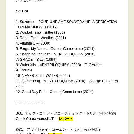
ジェビン・ブルーニ
Set List
1. Suzanne – POUR UNE AME SOUVERAINE (A DEDICATION
TO NINA SIMONE) (2012)
2. Wasted Time – Bitter (1999)
3. Rapid Fire – Weather (2011)
4. Vitamin C – (2009)
5. Forget My Name – Comet, Come to me (2014)
6. Shopping For Jazz – VENTRILOQUISM (2018)
7. GRACE – Bitter (1999)
8. Waterfalls – VENTRILOQUISM (2018) TLCカバー
9. Trouble
10. NEVER STILL WATER (2015)
11. Atomic Dog – VENTRILOQUISM (2018) George Clinton カ
バー
12. Good Day Bad – Comet, Come to me (2014)
==============
8/31 チック・コリア・アコースティック・トリオ（夜公演②）
Chick Corea Acoustic Trio
レポート
8/31 アヴィシャイ・コーエン・トリオ（夜公演①）