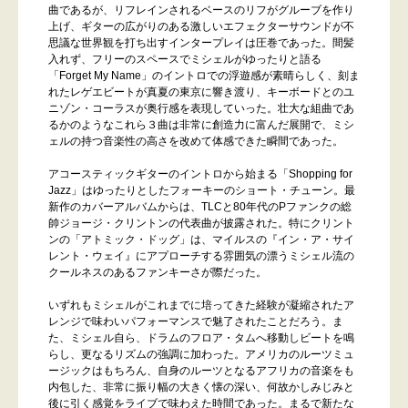
曲であるが、リフレインされるベースのリフがグルーブを作り
上げ、ギターの広がりのある激しいエフェクターサウンドが不
思議な世界観を打ち出すインタープレイは圧巻であった。間髪
入れず、フリーのスペースでミシェルがゆったりと語る
「Forget My Name」のイントロでの浮遊感が素晴らしく、刻ま
れたレゲエビートが真夏の東京に響き渡り、キーボードとのユ
ニゾン・コーラスが奥行感を表現していった。壮大な組曲であ
るかのようなこれら３曲は非常に創造力に富んだ展開で、ミシ
ェルの持つ音楽性の高さを改めて体感できた瞬間であった。
アコースティックギターのイントロから始まる「Shopping for
Jazz」はゆったりとしたフォーキーのショート・チューン。最
新作のカバーアルバムからは、TLCと80年代のPファンクの総
帥ジョージ・クリントンの代表曲が披露された。特にクリント
ンの「アトミック・ドッグ」は、マイルスの『イン・ア・サイ
レント・ウェイ』にアプローチする雰囲気の漂うミシェル流の
クールネスのあるファンキーさが際だった。
いずれもミシェルがこれまでに培ってきた経験が凝縮されたア
レンジで味わいパフォーマンスで魅了されたことだろう。ま
た、ミシェル自ら、ドラムのフロア・タムへ移動しビートを鳴
らし、更なるリズムの強調に加わった。アメリカのルーツミュ
ージックはもちろん、自身のルーツとなるアフリカの音楽をも
内包した、非常に振り幅の大きく懐の深い、何故かしみじみと
後に引く感覚をライブで味わえた時間であった。まるで新たな