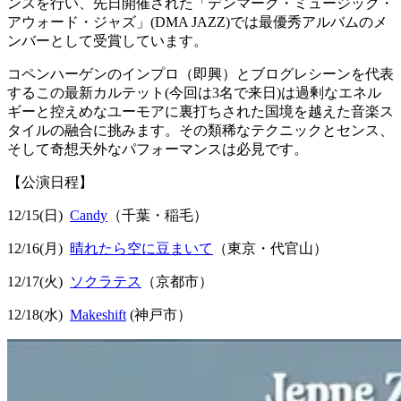
ンスを行い、先日開催された「デンマーク・ミュージック・
アウォード・ジャズ」(DMA JAZZ)では最優秀アルバムのメ
ンバーとして受賞しています。
コペンハーゲンのインプロ（即興）とブログレシーンを代表
するこの最新カルテット(今回は3名で来日)は過剰なエネル
ギーと控えめなユーモアに裏打ちされた国境を越えた音楽ス
タイルの融合に挑みます。その類稀なテクニックとセンス、
そして奇想天外なパフォーマンスは必見です。
【公演日程】
12/15(日)
Candy
（千葉・稲毛）
12/16(月)
晴れたら空に豆まいて
（東京・代官山）
12/17(火)
ソクラテス
（京都市）
12/18(水)
Makeshift
(神戸市）