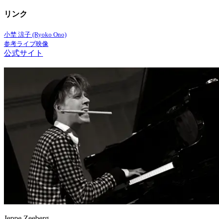
リンク
小埜 涼子 (Ryoko Ono)
参考ライブ映像
公式サイト
Jeppe Zeeberg