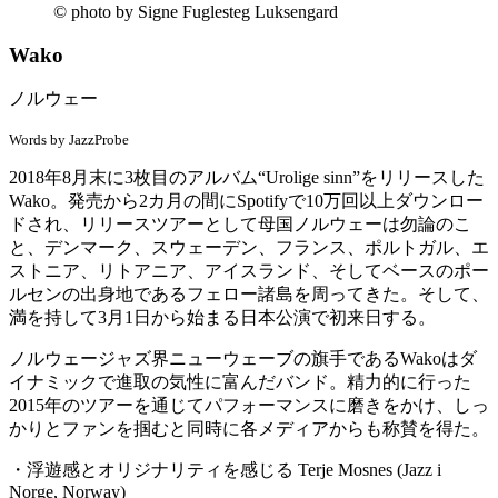
© photo by Signe Fuglesteg Luksengard
Wako
ノルウェー
Words by JazzProbe
2018年8月末に3枚目のアルバム“Urolige sinn”をリリースした
Wako。発売から2カ月の間にSpotifyで10万回以上ダウンロー
ドされ、リリースツアーとして母国ノルウェーは勿論のこ
と、デンマーク、スウェーデン、フランス、ポルトガル、エ
ストニア、リトアニア、アイスランド、そしてベースのポー
ルセンの出身地であるフェロー諸島を周ってきた。そして、
満を持して3月1日から始まる日本公演で初来日する。
ノルウェージャズ界ニューウェーブの旗手であるWakoはダ
イナミックで進取の気性に富んだバンド。精力的に行った
2015年のツアーを通じてパフォーマンスに磨きをかけ、しっ
かりとファンを掴むと同時に各メディアからも称賛を得た。
・浮遊感とオリジナリティを感じる Terje Mosnes (Jazz i
Norge, Norway)