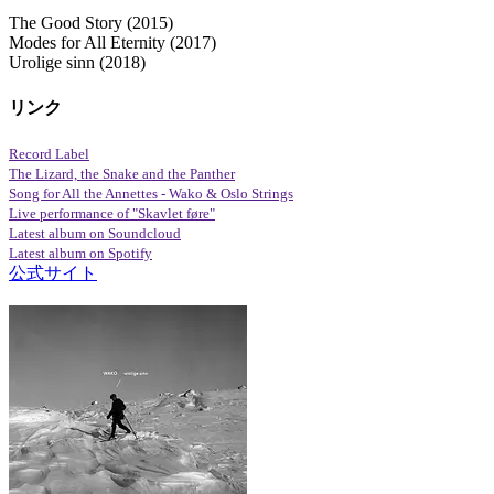
The Good Story (2015)
Modes for All Eternity (2017)
Urolige sinn (2018)
リンク
Record Label
The Lizard, the Snake and the Panther
Song for All the Annettes - Wako & Oslo Strings
Live performance of "Skavlet føre"
Latest album on Soundcloud
Latest album on Spotify
公式サイト