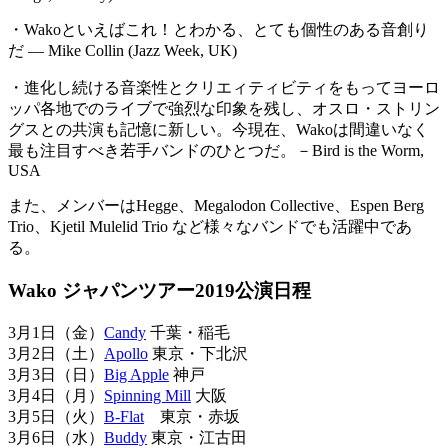
・Wakoといえばこれ！とわかる、とても個性のある音創り
だ — Mike Collin (Jazz Week, UK)
・進化し続ける音楽性とクリエィティビティをもってヨーロ
ッパ各地でのライブで強烈な印象を残し、オスロ・ストリン
グスとの共演も記憶に新しい。今現在、Wakoは間違いなく
最も注目すべき若手バンドのひとつだ。－Bird is the Worm,
USA
また、メンバーはHegge、Megalodon Collective、Espen Berg
Trio、Kjetil Mulelid Trio など様々なバンドでも活躍中であ
る。
Wako ジャパンツアー2019公演日程
3月1日（金）
Candy
千葉・稲毛
3月2日（土）
Apollo
東京・下北沢
3月3日（日）
Big Apple
神戸
3月4日（月）
Spinning Mill
大阪
3月5日（火）
B-Flat
東京・赤坂
3月6日（水）
Buddy
東京・江古田