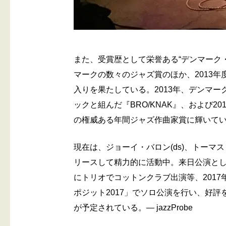
また、受賞歴として栄誉ある“デンマーク
マークの数々のジャズ賞のほか、2013年
入りを果たしている。2013年、デンマ
ックと組んだ『BRO/KNAK』、および20
の権威ある年間ジャズ作曲家賞に輝いて
現在は、ジョーイ・バロン(ds)、トーマス・
リースして精力的に活動中。来日公演として
にトリオでコットンクラブ出演等、201
ポジット2017」でソロ公演を行い、好評を
が予定されている。— jazzProbe