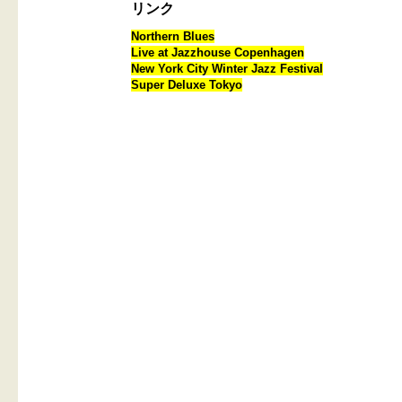
リンク
Northern Blues
Live at Jazzhouse Copenhagen
New York City Winter Jazz Festival
Super Deluxe Tokyo