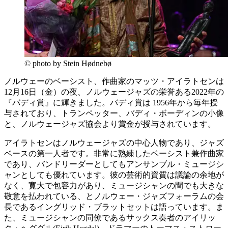
© photo by Stein Hødnebø
ノルウェーのベーシスト、作曲家のマッツ・アイラトセンは
12月16日（金）の夜、ノルウェージャズの栄誉ある2022年の
『バディ賞』に輝きました。バディ賞は 1956年から毎年授
与されており、トランペッター、バディ・ボーディンの小像
と、ノルウェージャズ協会より賞金が授与されています。
アイラトセンはノルウェージャズの中心人物であり、ジャズ
ベースの第一人者です。非常に熟練したベーシスト兼作曲家
であり、バンドリーダーとしてもアンサンブル・ミュージシ
ャンとしても優れています。彼の芸術的資質は議論の余地が
なく、寛大で包容力があり、ミュージシャンの間でも大きな
敬意を払われている、とノルウェー・ジャズフォーラムの会
長であるイングリッド・ブラットセットは語っています。ま
た、ミュージシャンの同僚であるサックス奏者のアイリッ