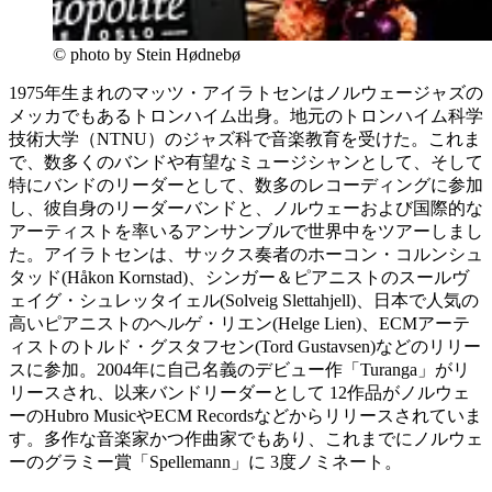
© photo by Stein Hødnebø
1975年生まれのマッツ・アイラトセンはノルウェージャズの
メッカでもあるトロンハイム出身。地元のトロンハイム科学
技術大学（NTNU）のジャズ科で音楽教育を受けた。これま
で、数多くのバンドや有望なミュージシャンとして、そして
特にバンドのリーダーとして、数多のレコーディングに参加
し、彼自身のリーダーバンドと、ノルウェーおよび国際的な
アーティストを率いるアンサンブルで世界中をツアーしまし
た。アイラトセンは、サックス奏者のホーコン・コルンシュ
タッド(Håkon Kornstad)、シンガー＆ピアニストのスールヴ
ェイグ・シュレッタイェル(Solveig Slettahjell)、日本で人気の
高いピアニストのヘルゲ・リエン(Helge Lien)、ECMアーテ
ィストのトルド・グスタフセン(Tord Gustavsen)などのリリー
スに参加。2004年に自己名義のデビュー作「Turanga」がリ
リースされ、以来バンドリーダーとして 12作品がノルウェ
ーのHubro MusicやECM Recordsなどからリリースされていま
す。多作な音楽家かつ作曲家でもあり、これまでにノルウェ
ーのグラミー賞「Spellemann」に 3度ノミネート。