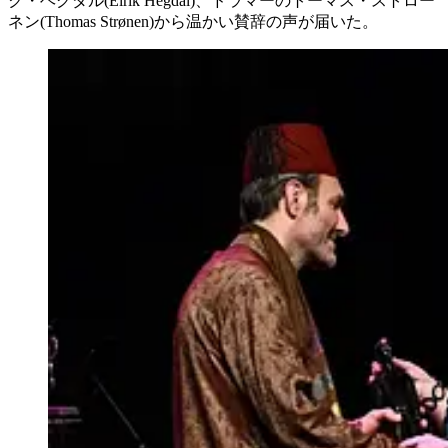
ク・ヘグダル(Eirik Hegdal)、ドラマーのトーマス・ストロー
ネン(Thomas Strønen)から温かい賛辞の声が届いた。