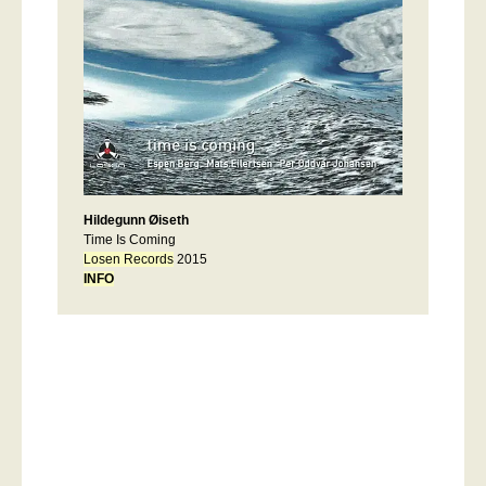
Hildegunn Øiseth
Time Is Coming
Losen Records
2015
INFO