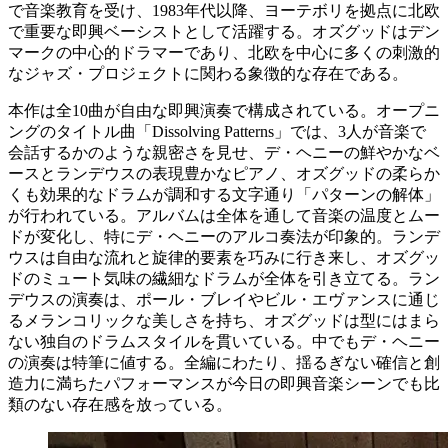
で音楽教育を受け、1983年代以降、ヨーテボリを拠点に北欧
で重要な即興ベーシストとして活躍する。オズグッドはデン
マークの中心的ドラマーであり、北欧を中心に多くの刺激的
なジャズ・プロジェクトに関わる象徴的な存在である。
本作は全10曲が自由な即興演奏で構成されている。オープニ
ングのタイトル曲「Dissolving Patterns」では、3人が音楽で
会話するかのような親密さを見せ、デ・ヘニーの鮮やかなベ
ースとランデウスの表現豊かなピアノ、オズグッドの柔らか
くも効果的なドラムが調和する文字通り「パターンの解体」
が行われている。アルバムは全体を通して音楽の温度とムー
ドが変化し、特にデ・ヘニーのアルコ奏法が印象的。ランデ
ウスは自由な流れと旋律的要素を巧みに行き来し、オズグッ
ドのミュート気味の繊細なドラムが全体を引き立てる。ラン
デウスの演奏は、ポール・ブレイやビル・エヴァンスに通じ
るメランコリックな美しさを持ち、オズグッドは型にはまら
ない独自のドラムスタイルを貫いている。中でもデ・ヘニー
の演奏は特筆に値する。全編にわたり、揺るぎない確信と創
造力に満ちたパフォーマンスが今日の即興音楽シーンでも比
類のない存在感を放っている。